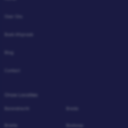
Over Ons
Boek Afspraak
Blog
Contact
Onze Locaties
Barendrecht
Breda
Brielle
Boskoop