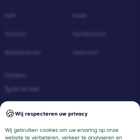
Delft
Gouda
Maassluis
Oud-Beijerland
Raamsdonksveer
Zoetermeer
Contact
085 246 3640
Neem contact op
🍪
Wij respecteren uw privacy
Meerdere locaties in heel Nederland
Wij gebruiken cookies om uw ervaring op onze
website te verbeteren, verkeer te analyseren en