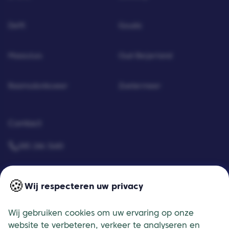
Delft
Gouda
Maassluis
Oud-Beijerland
Raamsdonksveer
Zoetermeer
Contact
085 246 3640
Neem contact op
🍪
Wij respecteren uw privacy
Meerdere locaties in heel Nederland
Wij gebruiken cookies om uw ervaring op onze
website te verbeteren, verkeer te analyseren en